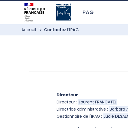
Aller à l’entête de page
Aller au menu principale
Aller au contenu principal
Aller à la recherche
Passer aux cookies
Aller au pied de page
IPAG
Accueil
Contactez l'IPAG
Directeur
Directeur :
Laurent FRANCATEL
Directrice administrative :
Barbara 
Gestionnaire de l'IPAG :
Lucie DESA