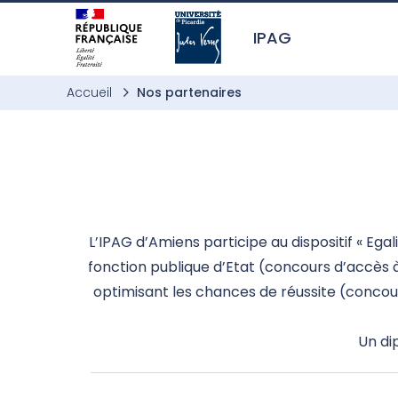
Aller à l’entête de page
Aller au menu principale
Aller au contenu principal
Aller à la recherche
Passer aux cookies
Aller au pied de page
IPAG
Accueil
Nos partenaires
L’IPAG d’Amiens participe au dispositif « Eg
fonction publique d’Etat (concours d’accès à
optimisant les chances de réussite (concour
Un di