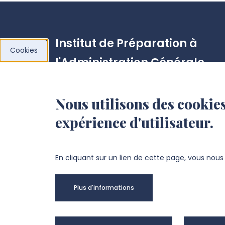
Institut de Préparation à
Cookies
l'Administration Générale
(IPAG)
Nous utilisons des cookies
Pôle Cathédrale
expérience d'utilisateur.
10 Placette Lafleur, 80027 AMIENS CEDEX 
BP 2716
En cliquant sur un lien de cette page, vous nou
+33 3 22 82 71 31
Plus d'informations
NOUS CONTACTER